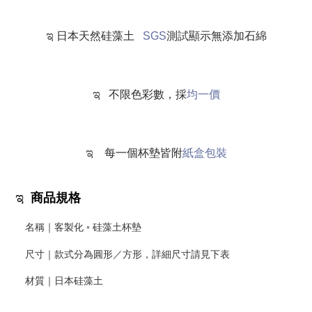
ಇ
日本天然硅藻土
SGS
測試
顯示無添加石綿
ಇ
不限色彩數，採
均一價
ಇ
每一個杯墊皆附
紙盒包裝
ಇ
商品規格
名稱｜客製化
硅藻土杯墊
◦
尺寸｜款式分為圓形／方形，詳細尺寸請見下表
材質｜日本硅藻土