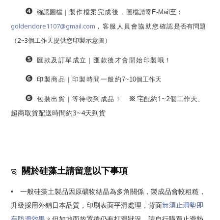
❹
確認圖檔
|
製作檔案完成後，
圖檔請寄
E-Mail
至：
goldendore1107@gmail.com
，客服人員會協助您確認
是否有問題
2~3
（
個工作天提供您印製示意圖）
❺
匯款及訂單成立
|
匯款後才會開始印製哦！
❻
印製商品
|
印製時間一般約
7~10
個工作天
❻
1~2
※
宅配約
個工作天、
包裝出貨
|
等待收到成品！
3~4
超商取貨配送時間約
天到貨
ಇ
關於硅藻土
請留意以下事項
•
一般硅藻土製品因原礦物結晶為多角關係，製成品會較粗糙，
無須止滑墊即
升級採用外銷日本品質，印刷表面平滑處理，背面
有防滑效果
。
但如地面
放置後仍有打滑狀況，請自行購買止滑墊