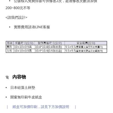
2
• 公版樣式免費排版可供修改
次，超過修改次數須加價
200~800
元
不等
>
<
請我們設計
洽LINE
•
實際費用請
客服
ಇ
內容物
• 日本硅藻土杯墊
• 開窗無印刷牛皮紙盒
｜ 紙盒可加價印刷，請見下方加價說明 ｜