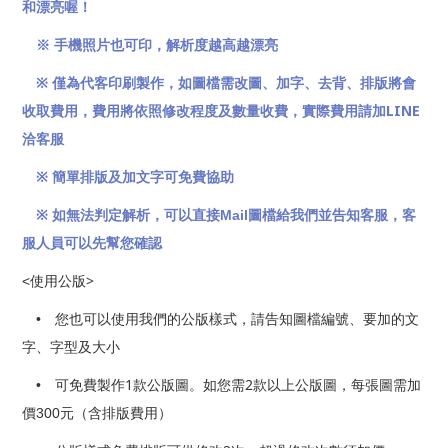
和漂亮喔！
※ 手機照片也可印，解析度越高越漂亮
※
僅為代客印刷製作，如圖檔需改圖、加字、去背、排版將會
LINE
收取費用，費用將依照修改程度及數量收費，實際費用請加
洽客服
※
簡單排版及加文字可免費協助
※
如無法判定解析，可以直接
Mail
圖檔給我們並告知客服，客
服人員可以先幫您確認
>
<
使用公版
•
您也可以使用我們的公版樣式，請告知圖檔編號、要加的文
字、字型及大小
1
2
• 可免費製作
款公版圖。如您需
款
以上
公版圖，每張圖需加
價
300元（
含排版費用
）