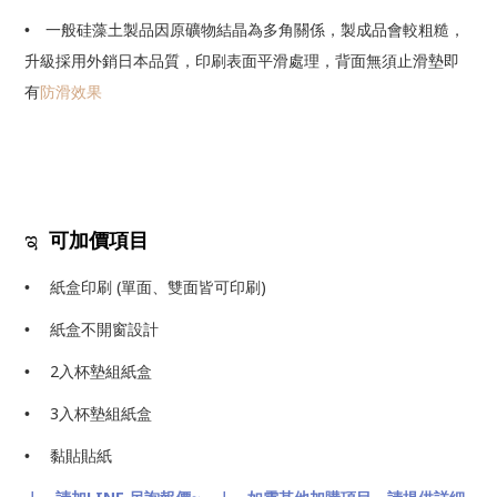
• 一般硅藻土製品因原礦物結晶為多角關係，製成品會較粗糙，
升級採用外銷日本品質，印刷表面平滑處理，背面無須止滑墊即
有
防滑效果
ಇ
可加價項目
(
)
• 紙盒印刷
單面、雙面皆可印刷
• 紙盒不開窗設計
2
•
入杯墊組紙盒
3
•
入杯墊組紙盒
• 黏貼貼紙