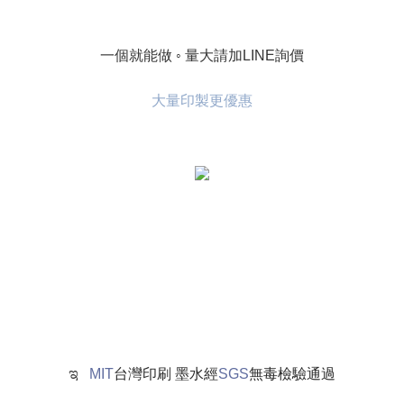
一個就能做
◦ 量大請加
LINE
詢價
大量印製更優惠
ಇ
MIT
台灣印刷 墨水經
SGS
無毒檢驗通過