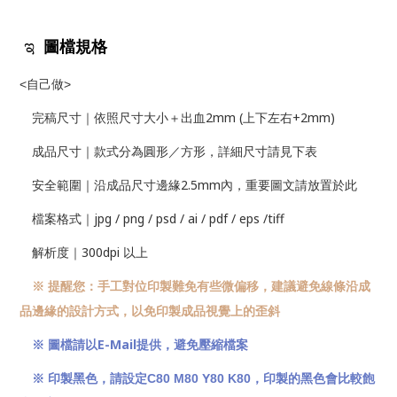
ಇ
圖檔規格
<自己做>
2mm (
+2mm)
完稿尺寸｜依照尺寸大小＋出血
上下左右
成品尺寸｜款式分為圓形／方形，詳細尺寸請見下表
2.5mm
安全範圍｜沿成品尺寸邊緣
內，重要圖文請放置於此
jpg / png / psd / ai / pdf / eps /tiff
檔案格式｜
300dpi
解析度｜
以上
※ 提醒您：手工對位印製難免有些微偏移，建議避免線條沿成
品邊緣的設計方式，以免印製成品視覺上的歪斜
E-Mail
※ 圖檔請以
提供，避免壓縮檔案
※ 印製黑色，請設定
C80 M80 Y80 K80
，印製的黑色會比較飽