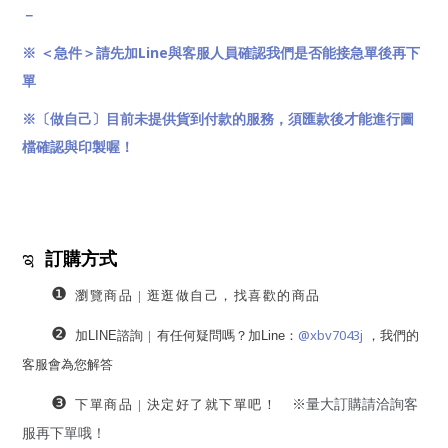
－
Line
※ ＜急件＞請先加
與客服人員確認我們是否能接急單後再下
單
※〔做自己〕目前未提供貨到付款的服務，須匯款後才能進行圖
檔確認與印製喔！
ಇ
訂購方式
❶
瀏覽商品 | 逛逛做自己，找喜歡的商品
❷
@xbv7043j
加
LINE諮詢
|
有任何疑問嗎？加Line
：
，
我們的
客服會為您解答
❸
※量大訂購請洽詢客
下單商品
|
決定好了就下單吧！
服再下單哦！