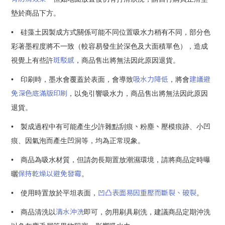
墊於商品下方
。
•
硅藻土因製成方式關係可能不同位置吸水力稍有不同，部分色
彩著墨程度將不一致（
較容易發生於深色及大面積單色
）
，造成
斑駁感
視覺上有些許
，商品售出將無法因此原因退貨。
吸水力降低
建議避
•
印刷時，墨水會覆蓋於表面，會導致
，將會
免深色底滿版印刷
，以免引響吸水力，商品售出將無法因此原因
退貨。
、
、
•
製成過程中有可能產生少許雜點刮痕
粉塵
壓模痕跡、小凹
痕、因氣泡而產生凹洞等，均為正常現象。
•
商品為吸水材質，但請勿長期置放潮濕環境，請將商品定時曝
保持乾燥以避免發霉
曬
。
凹凸表面易因重壓而斷裂、破裂
•
使用時置放於平坦表面，
。
清水沖洗
•
商品清洗以
即可，勿用刷具刷洗，建議商品定期沖洗