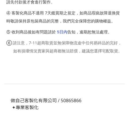
請先付款後才會進行製作
。
7
④
客製化商品不適用
天鑑賞期之規定，如商品瑕疵故障退換貨
時敬請保持原包裝商品的完整，我們完全保障您的購物權益。
⑤
收到商品後如有問題請於
5
日內
告知，逾期恕無法處理。
⑥
7-11
請注意，
超商取貨並無保障物流途中任何易碎品的完好，
如有損壞情況賣家與超商都無法賠償，建議您選擇宅配取貨。
做自己客製化有限公司 / 50865866
✦專業客製化