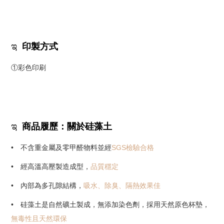
ಇ
印製方式
①彩色印刷
ಇ
商品履歷：關於硅藻土
• 不含重金屬及零甲醛物料並經
SGS
檢驗合格
• 經高溫高壓製造成型，
品質穩定
• 內部為多孔隙結構，
吸水、除臭、隔熱效果佳
• 硅藻土是自然礦土製成，無添加染色劑，採用天然原色杯墊，
無毒性且天然環保