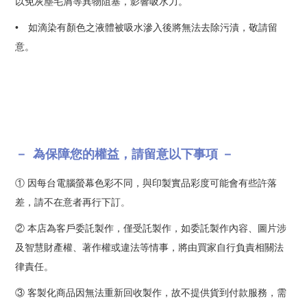
以免灰塵毛屑等異物阻塞，影響吸水力
。
•
如滴染有顏色之液體被吸水滲入後將無法去除污漬，敬請留
意
。
－
為保障您的權益，請留意以下事項
－
①
因每台電腦螢幕色彩不同，與印製實品彩度可能會有些許落
差，請不在意者再行下訂
。
②
本店為客戶委託製作，僅受託製作，如委託製作內容、圖片涉
及智慧財產權、著作權或違法等情事，將由買家自行負責相關法
律責任。
③
客製化商品因無法重新回收製作，故不提供貨到付款服務，需